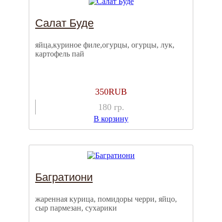
Салат Буде
яйца,куриное филе,огурцы, огурцы, лук,
картофель пай
350
RUB
180
гр.
В корзину
Багратиони
жаренная курица, помидоры черри, яйцо,
сыр пармезан, сухарики