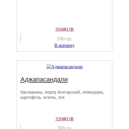
350
RUB
200
гр.
В корзину
Аджапасандали
баклажаны, перец болгарский, помидоры,
картофель, зелень, лук
320
RUB
200
гр.