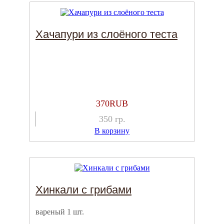
Хачапури из слоёного теста
370
RUB
350
гр.
В корзину
Хинкали с грибами
вареный 1 шт.