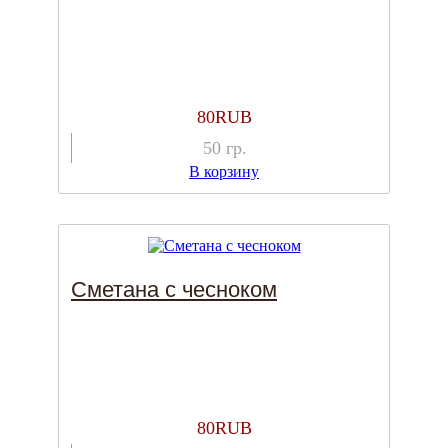
80
RUB
50
гр.
В корзину
Сметана с чесноком
80
RUB