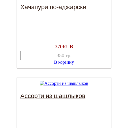
Хачапури по-аджарски
370
RUB
350
гр.
В корзину
Ассорти из шашлыков