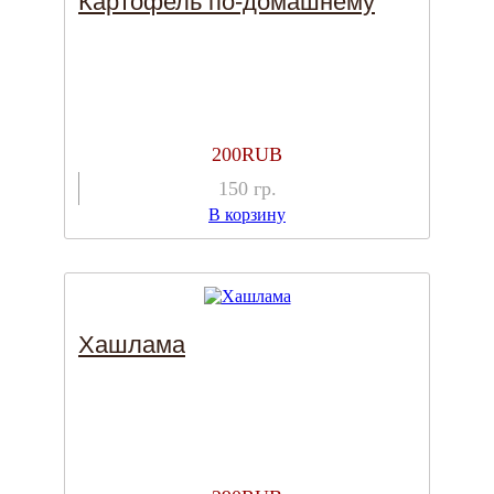
Картофель по-домашнему
200
RUB
150
гр.
В корзину
Хашлама