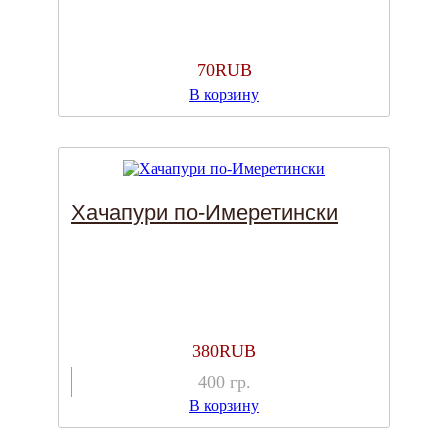
70
RUB
В корзину
Хачапури по-Имеретински
380
RUB
400
гр.
В корзину