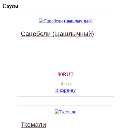
Соусы
Сацебели (шашлычный)
80
RUB
50
гр.
В корзину
Ткемали