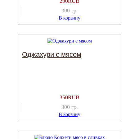
290
RUB
300
гр.
В корзину
Оджахури с мясом
350
RUB
300
гр.
В корзину