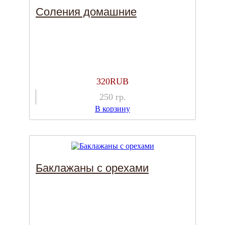
Соления домашние
320
RUB
250
гр.
В корзину
Баклажаны с орехами