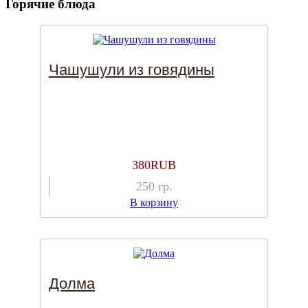
Горячие блюда
Чашушули из говядины
380
RUB
250
гр.
В корзину
Долма