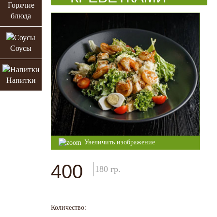
Горячие
блюда
Соусы
Напитки
Увеличить изображение
400
180
гр.
Количество: