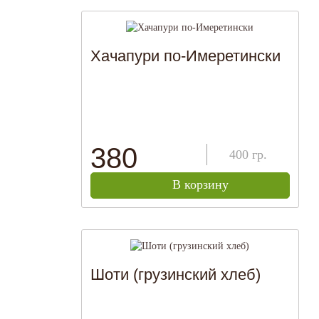
Хачапури по-Имеретински
380
400
гр.
В корзину
Шоти (грузинский хлеб)