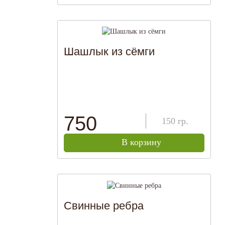
Шашлык из сёмги
750
150
гр.
В корзину
Свинные ребра