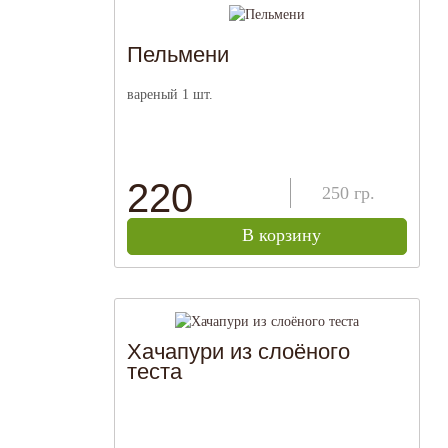
Пельмени
вареный 1 шт.
220
250
гр.
В корзину
Хачапури из слоёного
теста