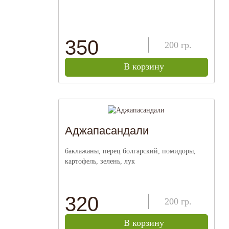
350
200
гр.
В корзину
Аджапасандали
баклажаны, перец болгарский, помидоры,
картофель, зелень, лук
320
200
гр.
В корзину