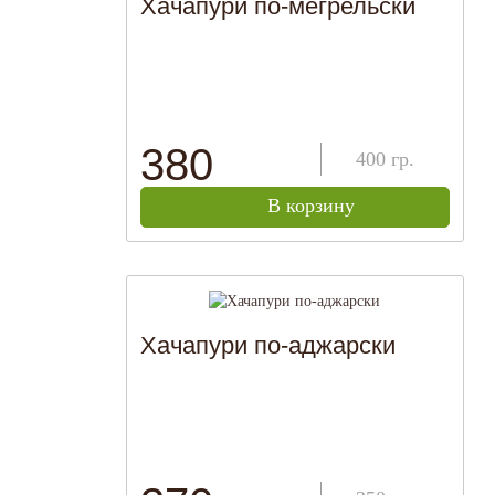
Хачапури по-мегрельски
380
400
гр.
В корзину
Хачапури по-аджарски