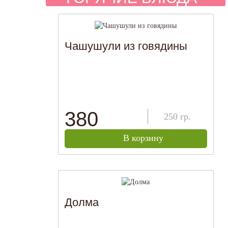
Чашушули из говядины
380
250
гр.
В корзину
Долма