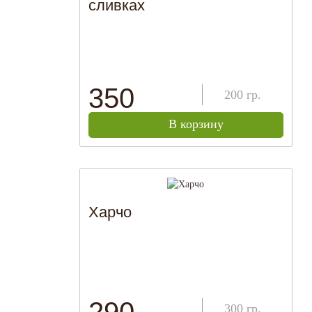
сливках
350
200
гр.
В корзину
Харчо
290
300
гр.