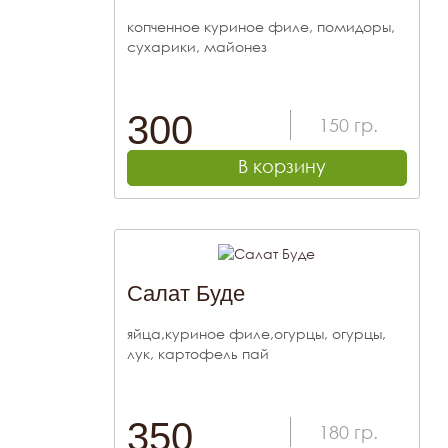
копченное куриное филе, помидоры,
сухарики, майонез
300
150
гр.
В корзину
Салат Буде
яйца,куриное филе,огурцы, огурцы,
лук, картофель пай
350
180
гр.