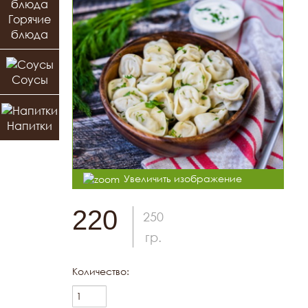
Горячие
блюда
Соусы
Напитки
Увеличить изображение
220
250
гр.
Количество: