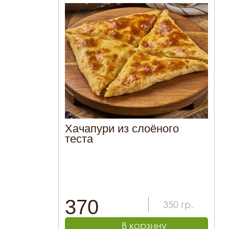
Хачапури из слоёного
теста
370
350
гр.
В корзину