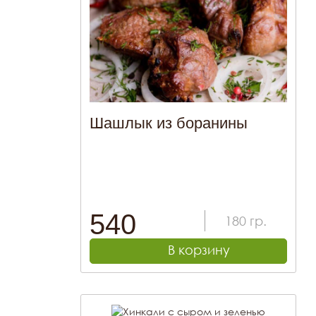
Шашлык из боранины
540
180
гр.
В корзину