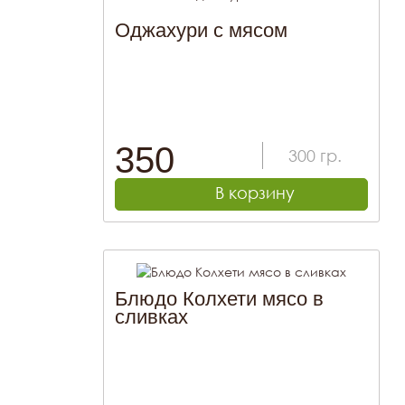
Оджахури с мясом
350
300
гр.
В корзину
Блюдо Колхети мясо в
сливках