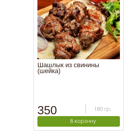
Шашлык из свинины
(шейка)
350
180
гр.
В корзину