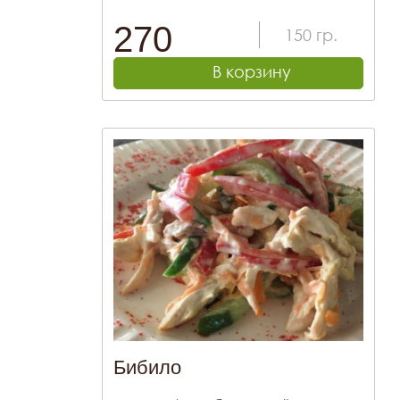
270
150
гр.
В корзину
Бибило