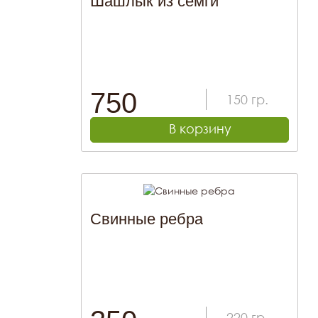
Шашлык из сёмги
750
150
гр.
В корзину
Свинные ребра
220
гр.