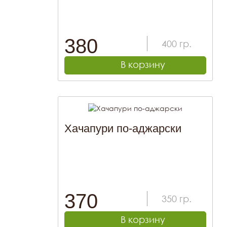
380
400
гр.
В корзину
Хачапури по-аджарски
370
350
гр.
В корзину